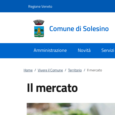
Vai al contenuto
accedi al menu
footer.enter
Regione Veneto
Comune di Solesino
Amministrazione
Novità
Servizi
Home
/
Vivere il Comune
/
Territorio
/
Il mercato
Il mercato