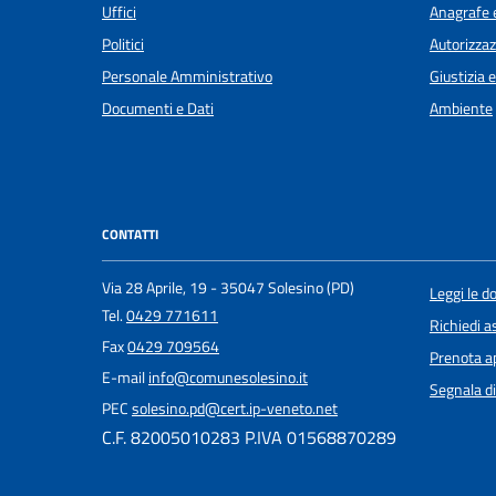
Uffici
Anagrafe e
Politici
Autorizzaz
Personale Amministrativo
Giustizia 
Documenti e Dati
Ambiente
CONTATTI
Via 28 Aprile, 19 - 35047 Solesino (PD)
Leggi le 
Tel.
0429 771611
Richiedi a
Fax
0429 709564
Prenota 
E-mail
info@comunesolesino.it
Segnala di
PEC
solesino.pd@cert.ip-veneto.net
C.F. 82005010283 P.IVA 01568870289