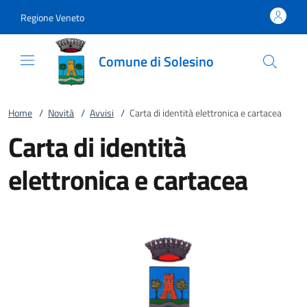
Vai al contenuto
accedi al menu
footer.enter
Regione Veneto
Comune di Solesino
Home
/
Novità
/
Avvisi
/
Carta di identità elettronica e cartacea
Carta di identità
elettronica e cartacea