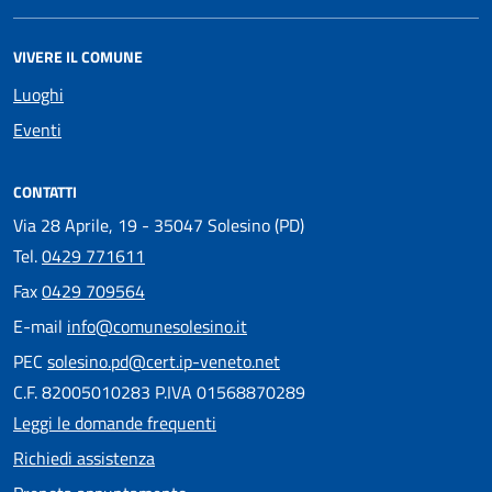
VIVERE IL COMUNE
Luoghi
Eventi
CONTATTI
Via 28 Aprile, 19 - 35047 Solesino (PD)
Tel.
0429 771611
Fax
0429 709564
E-mail
info@comunesolesino.it
PEC
solesino.pd@cert.ip-veneto.net
C.F. 82005010283 P.IVA 01568870289
Leggi le domande frequenti
Richiedi assistenza