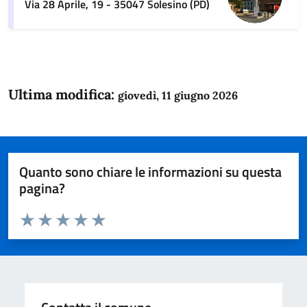
Via 28 Aprile, 19 - 35047 Solesino (PD)
Ultima modifica:
giovedì, 11 giugno 2026
Quanto sono chiare le informazioni su questa
pagina?
Valuta da 1 a 5 stelle la pagina
Domanda
Valuta 1 stelle su 5
Valuta 2 stelle su 5
Valuta 3 stelle su 5
Valuta 4 stelle su 5
Valuta 5 stelle su 5