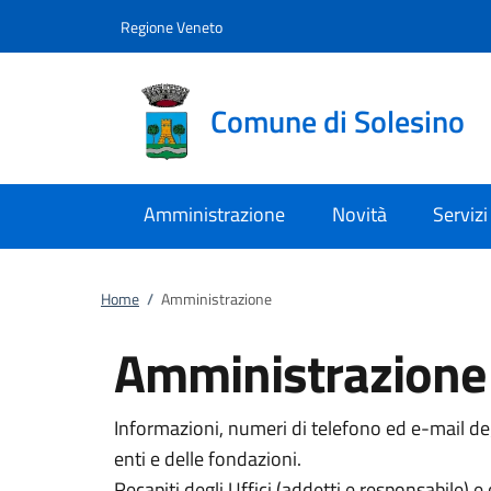
Vai al contenuto
accedi al menu
footer.enter
Regione Veneto
Comune di Solesino
Amministrazione
Novità
Servizi
Home
/
Amministrazione
Amministrazione
Informazioni, numeri di telefono ed e-mail degl
enti e delle fondazioni.
Recapiti degli Uffici (addetti e responsabile) e 