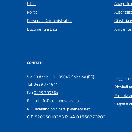
Uffici
Anagrafe e
Politici
Autorizzaz
Personale Amministrativo
Giustizia 
Documenti e Dati
Ambiente
CONTATTI
Via 28 Aprile, 19 - 35047 Solesino (PD)
Leggi le 
Tel.
0429 771611
Richiedi a
Fax
0429 709564
Prenota 
E-mail
info@comunesolesino.it
Segnala di
PEC
solesino.pd@cert.ip-veneto.net
C.F. 82005010283 P.IVA 01568870289