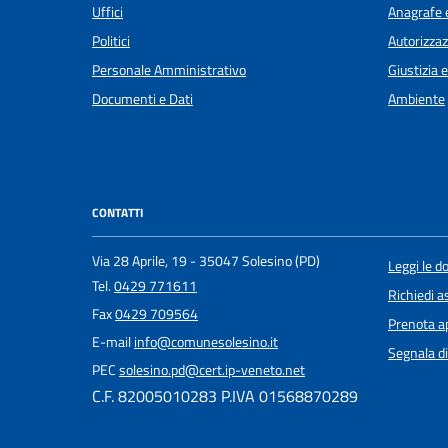
Uffici
Anagrafe e
Politici
Autorizzaz
Personale Amministrativo
Giustizia 
Documenti e Dati
Ambiente
CONTATTI
Via 28 Aprile, 19 - 35047 Solesino (PD)
Leggi le 
Tel.
0429 771611
Richiedi a
Fax
0429 709564
Prenota 
E-mail
info@comunesolesino.it
Segnala di
PEC
solesino.pd@cert.ip-veneto.net
C.F. 82005010283 P.IVA 01568870289