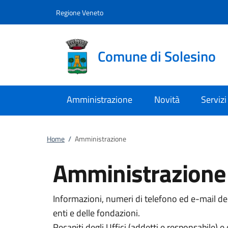
Vai al contenuto
accedi al menu
footer.enter
Regione Veneto
Comune di Solesino
Amministrazione
Novità
Servizi
Home
/
Amministrazione
Amministrazione
Informazioni, numeri di telefono ed e-mail degl
enti e delle fondazioni.
Recapiti degli Uffici (addetti e responsabile) e 