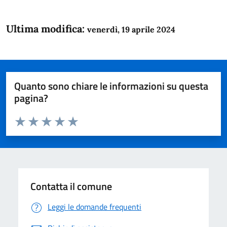
Ultima modifica:
venerdì, 19 aprile 2024
Quanto sono chiare le informazioni su questa
pagina?
Valuta da 1 a 5 stelle la pagina
Domanda
Valuta 1 stelle su 5
Valuta 2 stelle su 5
Valuta 3 stelle su 5
Valuta 4 stelle su 5
Valuta 5 stelle su 5
Contatta il comune
Leggi le domande frequenti