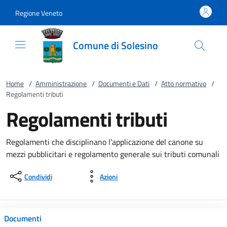
Vai al contenuto
accedi al menu
footer.enter
Regione Veneto
Comune di Solesino
Home
/
Amministrazione
/
Documenti e Dati
/
Atto normativo
/
Regolamenti tributi
Regolamenti tributi
Regolamenti che disciplinano l'applicazione del canone su
mezzi pubblicitari e regolamento generale sui tributi comunali
Condividi
Azioni
Documenti