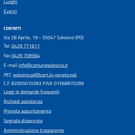
Luoghi
Eventi
CONTATTI
Via 28 Aprile, 19 - 35047 Solesino (PD)
Tel.
0429 771611
Fax
0429 709564
E-mail
info@comunesolesino.it
PEC
solesino.pd@cert.ip-veneto.net
C.F. 82005010283 P.IVA 01568870289
Leggi le domande frequenti
Richiedi assistenza
Prenota appuntamento
Segnala disservizio
Amministrazione trasparente