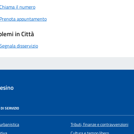
Chiama il numero
Prenota appuntamento
lemi in Città
Segnala disservizio
esino
DI SERVIZIO
urbanistica
Tributi, finanze e contravvenzioni
ativa
Cultura e tempo libero