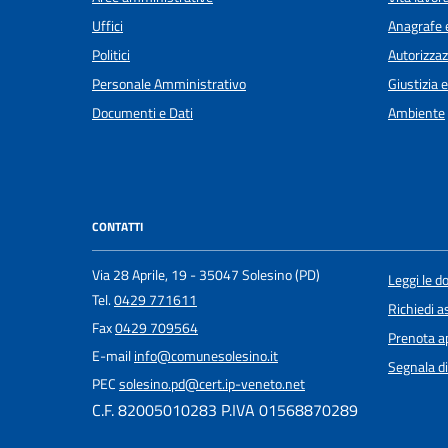
Uffici
Anagrafe e
Politici
Autorizzaz
Personale Amministrativo
Giustizia 
Documenti e Dati
Ambiente
CONTATTI
Via 28 Aprile, 19 - 35047 Solesino (PD)
Leggi le 
Tel.
0429 771611
Richiedi a
Fax
0429 709564
Prenota 
E-mail
info@comunesolesino.it
Segnala di
PEC
solesino.pd@cert.ip-veneto.net
C.F. 82005010283 P.IVA 01568870289