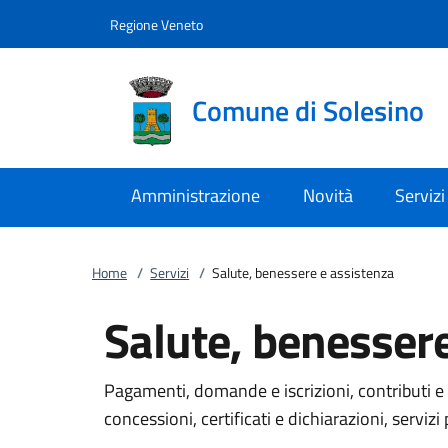
Vai al contenuto
accedi al menu
footer.enter
Regione Veneto
Comune di Solesino
Amministrazione
Novità
Servizi
Home
/
Servizi
/
Salute, benessere e assistenza
Salute, benessere
Pagamenti, domande e iscrizioni, contributi e 
concessioni, certificati e dichiarazioni, servizi 