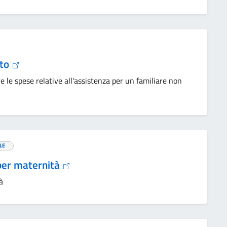
uto
re le spese relative all'assistenza per un familiare non
LE
 per maternità
à