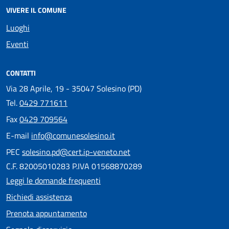
VIVERE IL COMUNE
Luoghi
Eventi
CONTATTI
Via 28 Aprile, 19 - 35047 Solesino (PD)
Tel.
0429 771611
Fax
0429 709564
E-mail
info@comunesolesino.it
PEC
solesino.pd@cert.ip-veneto.net
C.F. 82005010283 P.IVA 01568870289
Leggi le domande frequenti
Richiedi assistenza
Prenota appuntamento