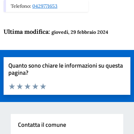
Telefono:
0429771653
Ultima modifica:
giovedì, 29 febbraio 2024
Quanto sono chiare le informazioni su questa
pagina?
Valuta da 1 a 5 stelle la pagina
Domanda
Valuta 1 stelle su 5
Valuta 2 stelle su 5
Valuta 3 stelle su 5
Valuta 4 stelle su 5
Valuta 5 stelle su 5
Contatta il comune