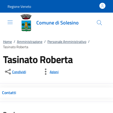
Vai al contenuto
accedi al menu
footer.enter
Regione Veneto
Comune di Solesino
Home
/
Amministrazione
/
Personale Amministrativo
/
Tasinato Roberta
Tasinato Roberta
Condividi
Azioni
Contatti