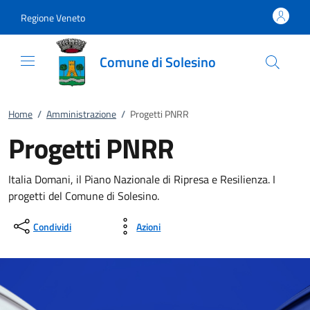
Vai al contenuto
accedi al menu
footer.enter
Regione Veneto
Comune di Solesino
Home
/
Amministrazione
/
Progetti PNRR
Progetti PNRR
Italia Domani, il Piano Nazionale di Ripresa e Resilienza. I
progetti del Comune di Solesino.
Condividi
Azioni