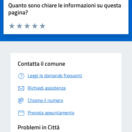
Quanto sono chiare le informazioni su questa
pagina?
Valuta da 1 a 5 stelle la pagina
Domanda
Valuta 1 stelle su 5
Valuta 2 stelle su 5
Valuta 3 stelle su 5
Valuta 4 stelle su 5
Valuta 5 stelle su 5
Contatta il comune
Leggi le domande frequenti
Richiedi assistenza
Chiama il numero
Prenota appuntamento
Problemi in Città