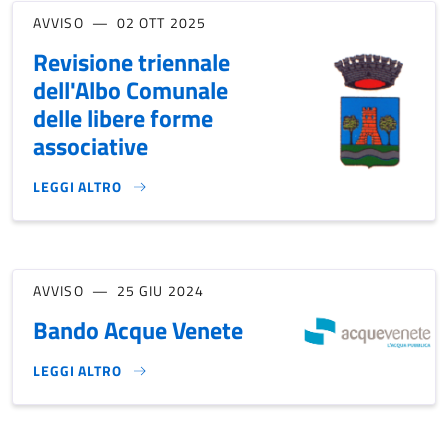
AVVISO
02 OTT 2025
Revisione triennale
dell'Albo Comunale
delle libere forme
associative
LEGGI ALTRO
REVISIONE TRIENNALE DELL'ALBO COMUNALE DELLE LIBER
AVVISO
25 GIU 2024
Bando Acque Venete
LEGGI ALTRO
BANDO ACQUE VENETE}