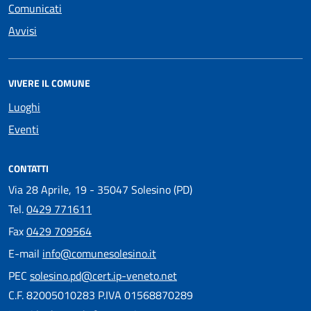
Comunicati
Avvisi
VIVERE IL COMUNE
Luoghi
Eventi
CONTATTI
Via 28 Aprile, 19 - 35047 Solesino (PD)
Tel.
0429 771611
Fax
0429 709564
E-mail
info@comunesolesino.it
PEC
solesino.pd@cert.ip-veneto.net
C.F. 82005010283 P.IVA 01568870289