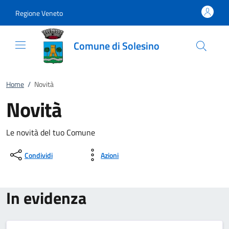
Vai al contenuto
accedi al menu
footer.enter
Regione Veneto
Comune di Solesino
Home
/
Novità
Novità
Le novità del tuo Comune
Condividi
Azioni
In evidenza