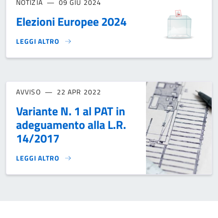
NOTIZIA
09 GIU 2024
Elezioni Europee 2024
LEGGI ALTRO
ELEZIONI EUROPEE 2024}
AVVISO
22 APR 2022
Variante N. 1 al PAT in
adeguamento alla L.R.
14/2017
LEGGI ALTRO
VARIANTE N. 1 AL PAT IN ADEGUAMENTO ALLA L.R. 14/2017