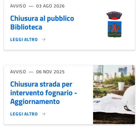
AVVISO
03 AGO 2026
Chiusura al pubblico
Biblioteca
LEGGI ALTRO
CHIUSURA AL PUBBLICO BIBLIOTECA}
AVVISO
06 NOV 2025
Chiusura strada per
intervento fognario -
Aggiornamento
LEGGI ALTRO
CHIUSURA STRADA PER INTERVENTO FOGNARIO - AGGIORN