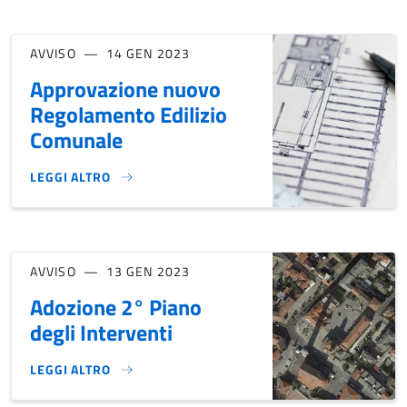
AVVISO
14 GEN 2023
Approvazione nuovo
Regolamento Edilizio
Comunale
LEGGI ALTRO
APPROVAZIONE NUOVO REGOLAMENTO EDILIZIO COMUNALE
AVVISO
13 GEN 2023
Adozione 2° Piano
degli Interventi
LEGGI ALTRO
ADOZIONE 2° PIANO DEGLI INTERVENTI}