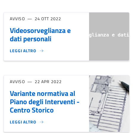
AVVISO
24 OTT 2022
Videosorveglianza e
dati personali
LEGGI ALTRO
VIDEOSORVEGLIANZA E DATI PERSONALI}
AVVISO
22 APR 2022
Variante normativa al
Piano degli Interventi -
Centro Storico
LEGGI ALTRO
VARIANTE NORMATIVA AL PIANO DEGLI INTERVENTI - CENT