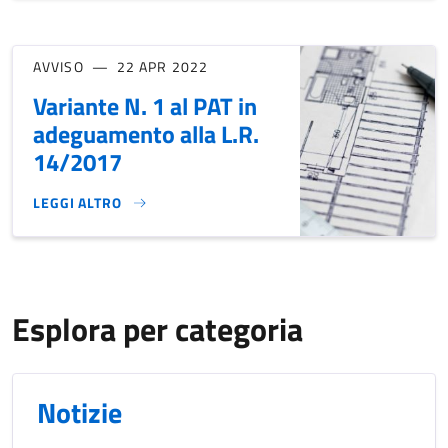
AVVISO
22 APR 2022
Variante N. 1 al PAT in
adeguamento alla L.R.
14/2017
LEGGI ALTRO
VARIANTE N. 1 AL PAT IN ADEGUAMENTO ALLA L.R. 14/2017
Esplora per categoria
Notizie