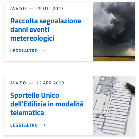
AVVISO
25 OTT 2023
Raccolta segnalazione
danni eventi
metereologici
LEGGI ALTRO
RACCOLTA SEGNALAZIONE DANNI EVENTI METEREOLOGICI}
AVVISO
22 APR 2023
Sportello Unico
dell'Edilizia in modalità
telematica
LEGGI ALTRO
SPORTELLO UNICO DELL'EDILIZIA IN MODALITÀ TELEMATICA