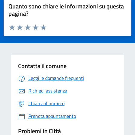
Quanto sono chiare le informazioni su questa
pagina?
Valuta da 1 a 5 stelle la pagina
Domanda
Valuta 1 stelle su 5
Valuta 2 stelle su 5
Valuta 3 stelle su 5
Valuta 4 stelle su 5
Valuta 5 stelle su 5
Contatta il comune
Leggi le domande frequenti
Richiedi assistenza
Chiama il numero
Prenota appuntamento
Problemi in Città