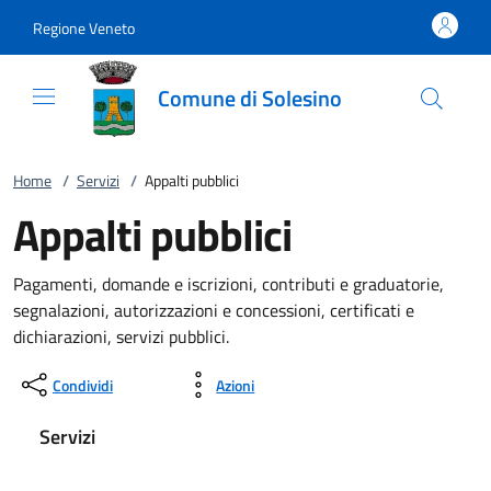
Vai al contenuto
accedi al menu
footer.enter
Regione Veneto
Comune di Solesino
Home
/
Servizi
/
Appalti pubblici
Appalti pubblici
Pagamenti, domande e iscrizioni, contributi e graduatorie,
segnalazioni, autorizzazioni e concessioni, certificati e
dichiarazioni, servizi pubblici.
Condividi
Azioni
Servizi