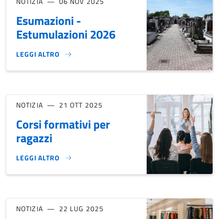
NOTIZIA
06 NOV 2025
Esumazioni -
Estumulazioni 2026
LEGGI ALTRO
ESUMAZIONI - ESTUMULAZIONI 2026}
NOTIZIA
21 OTT 2025
Corsi formativi per
ragazzi
LEGGI ALTRO
CORSI FORMATIVI PER RAGAZZI}
NOTIZIA
22 LUG 2025