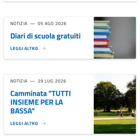
NOTIZIA
05 AGO 2026
Diari di scuola gratuiti
LEGGI ALTRO
DIARI DI SCUOLA GRATUITI}
NOTIZIA
29 LUG 2026
Camminata "TUTTI
INSIEME PER LA
BASSA"
LEGGI ALTRO
CAMMINATA "TUTTI INSIEME PER LA BASSA"}