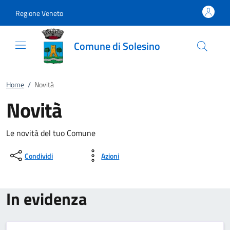
Vai al contenuto
accedi al menu
footer.enter
Regione Veneto
Comune di Solesino
Home
/
Novità
Novità
Le novità del tuo Comune
Condividi
Azioni
In evidenza