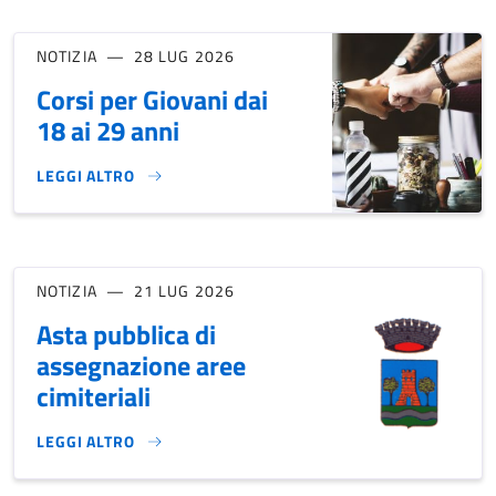
NOTIZIA
28 LUG 2026
Corsi per Giovani dai
18 ai 29 anni
LEGGI ALTRO
CORSI PER GIOVANI DAI 18 AI 29 ANNI}
NOTIZIA
21 LUG 2026
Asta pubblica di
assegnazione aree
cimiteriali
LEGGI ALTRO
ASTA PUBBLICA DI ASSEGNAZIONE AREE CIMITERIALI }