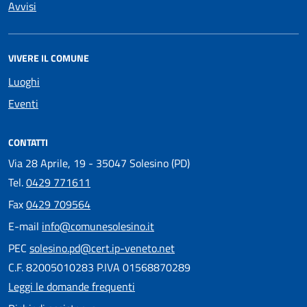
Avvisi
VIVERE IL COMUNE
Luoghi
Eventi
CONTATTI
Via 28 Aprile, 19 - 35047 Solesino (PD)
Tel.
0429 771611
Fax
0429 709564
E-mail
info@comunesolesino.it
PEC
solesino.pd@cert.ip-veneto.net
C.F. 82005010283 P.IVA 01568870289
Leggi le domande frequenti