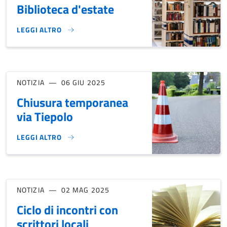
Biblioteca d'estate
LEGGI ALTRO
BIBLIOTECA D'ESTATE}
NOTIZIA
06 GIU 2025
Chiusura temporanea
via Tiepolo
LEGGI ALTRO
CHIUSURA TEMPORANEA VIA TIEPOLO}
NOTIZIA
02 MAG 2025
Ciclo di incontri con
scrittori locali