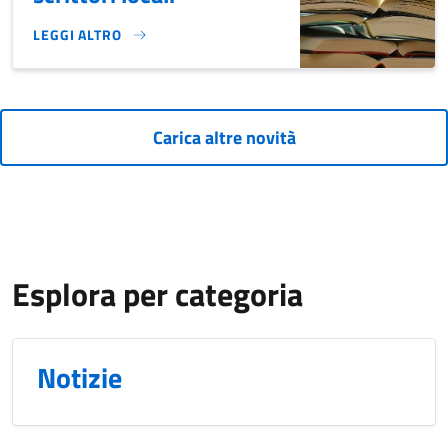
LEGGI ALTRO
CICLO DI INCONTRI CON SCRITTORI LOCALI}
Carica altre novità
Esplora per categoria
Notizie