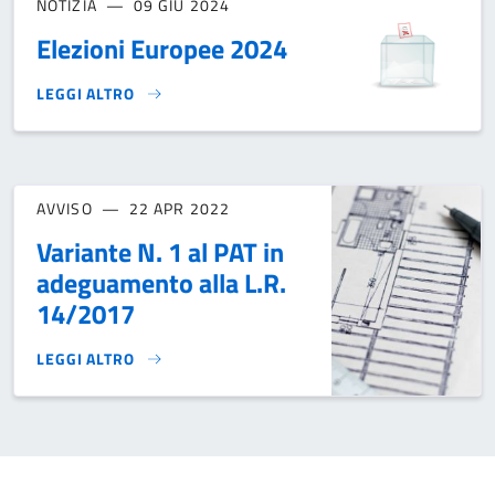
NOTIZIA
09 GIU 2024
Elezioni Europee 2024
LEGGI ALTRO
ELEZIONI EUROPEE 2024}
AVVISO
22 APR 2022
Variante N. 1 al PAT in
adeguamento alla L.R.
14/2017
LEGGI ALTRO
VARIANTE N. 1 AL PAT IN ADEGUAMENTO ALLA L.R. 14/2017