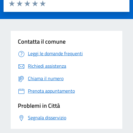
Valuta da 1 a 5 stelle la pagina
Domanda
Valuta 1 stelle su 5
Valuta 2 stelle su 5
Valuta 3 stelle su 5
Valuta 4 stelle su 5
Valuta 5 stelle su 5
Contatta il comune
Leggi le domande frequenti
Richiedi assistenza
Chiama il numero
Prenota appuntamento
Problemi in Città
Segnala disservizio