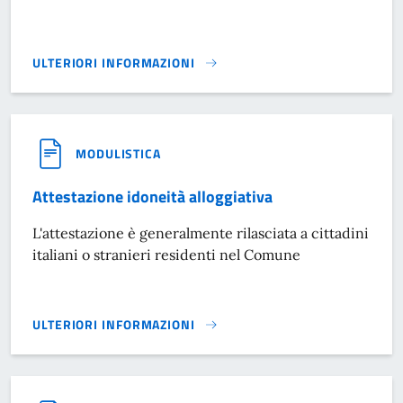
ULTERIORI INFORMAZIONI
DICHIARAZIONE SOSTITUTIVA}
MODULISTICA
Attestazione idoneità alloggiativa
L'attestazione è generalmente rilasciata a cittadini
italiani o stranieri residenti nel Comune
ULTERIORI INFORMAZIONI
ATTESTAZIONE IDONEITÀ ALLOGGIATIVA}