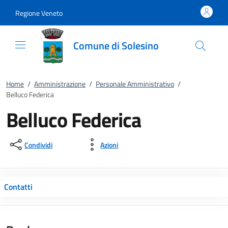
Vai al contenuto
accedi al menu
footer.enter
Regione Veneto
Comune di Solesino
Home
/
Amministrazione
/
Personale Amministrativo
/
Belluco Federica
Belluco Federica
Condividi
Azioni
Contatti