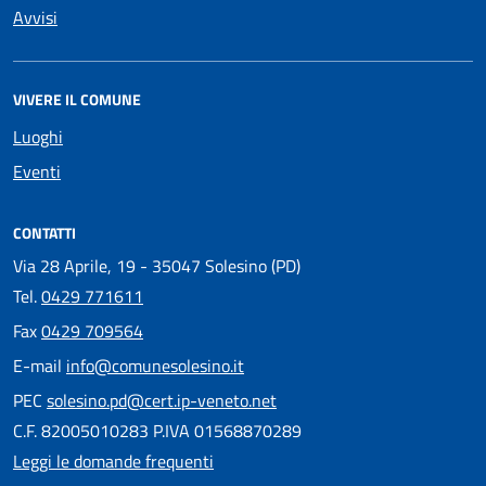
Avvisi
VIVERE IL COMUNE
Luoghi
Eventi
CONTATTI
Via 28 Aprile, 19 - 35047 Solesino (PD)
Tel.
0429 771611
Fax
0429 709564
E-mail
info@comunesolesino.it
PEC
solesino.pd@cert.ip-veneto.net
C.F. 82005010283 P.IVA 01568870289
Leggi le domande frequenti