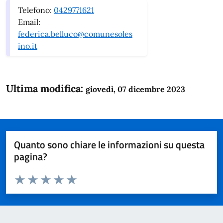
Telefono:
0429771621
Email:
federica.belluco@comunesoles
ino.it
Ultima modifica:
giovedì, 07 dicembre 2023
Quanto sono chiare le informazioni su questa
pagina?
Valuta da 1 a 5 stelle la pagina
Domanda
Valuta 1 stelle su 5
Valuta 2 stelle su 5
Valuta 3 stelle su 5
Valuta 4 stelle su 5
Valuta 5 stelle su 5