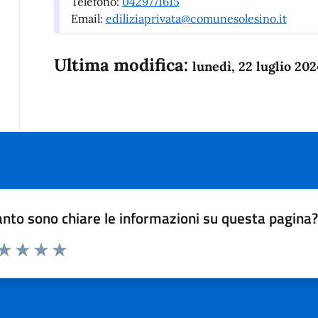
Telefono:
0429771615
Email:
ediliziaprivata@comunesolesino.it
Ultima modifica:
lunedì, 22 luglio 202
nto sono chiare le informazioni su questa pagina
 da 1 a 5 stelle la pagina
anda
ta 1 stelle su 5
Valuta 2 stelle su 5
Valuta 3 stelle su 5
Valuta 4 stelle su 5
Valuta 5 stelle su 5