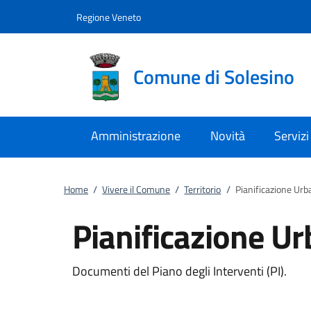
Vai al contenuto
accedi al menu
footer.enter
Regione Veneto
Comune di Solesino
Amministrazione
Novità
Servizi
Home
/
Vivere il Comune
/
Territorio
/
Pianificazione Urb
Pianificazione Ur
Documenti del Piano degli Interventi (PI).