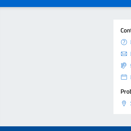
Con
Prob