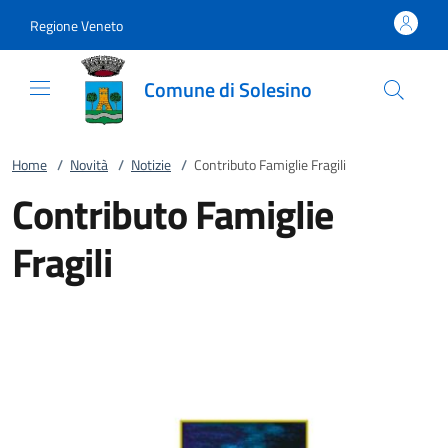
Vai al contenuto
accedi al menu
footer.enter
Regione Veneto
Comune di Solesino
Home
/
Novità
/
Notizie
/
Contributo Famiglie Fragili
Contributo Famiglie
Fragili