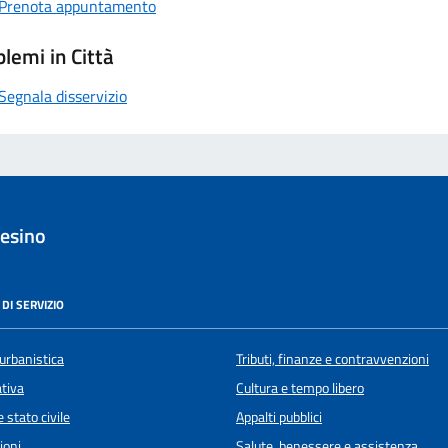
Prenota appuntamento
lemi in Città
Segnala disservizio
esino
DI SERVIZIO
urbanistica
Tributi, finanze e contravvenzioni
ativa
Cultura e tempo libero
 stato civile
Appalti pubblici
ioni
Salute, benessere e assistenza