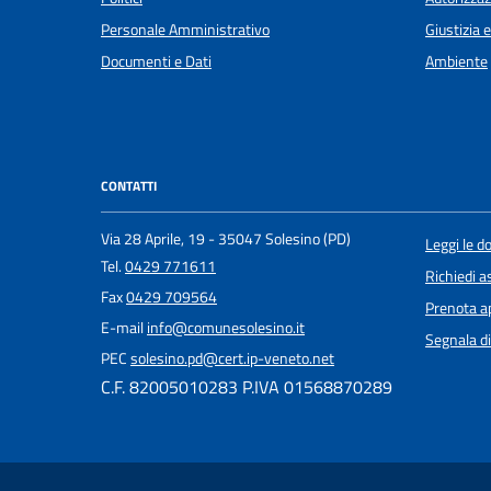
Personale Amministrativo
Giustizia 
Documenti e Dati
Ambiente
CONTATTI
Via 28 Aprile, 19 - 35047 Solesino (PD)
Leggi le 
Tel.
0429 771611
Richiedi a
Fax
0429 709564
Prenota 
E-mail
info@comunesolesino.it
Segnala di
PEC
solesino.pd@cert.ip-veneto.net
C.F. 82005010283 P.IVA 01568870289