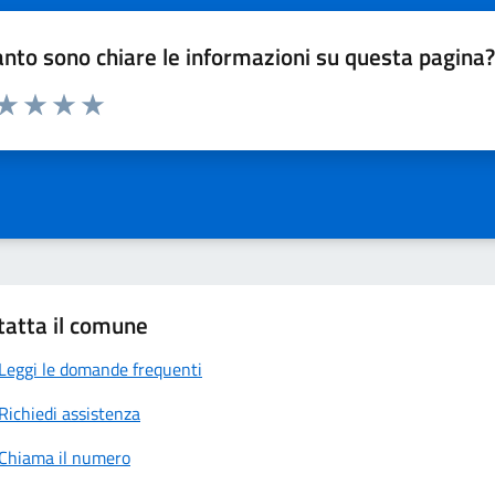
nto sono chiare le informazioni su questa pagina
 da 1 a 5 stelle la pagina
anda
ta 1 stelle su 5
Valuta 2 stelle su 5
Valuta 3 stelle su 5
Valuta 4 stelle su 5
Valuta 5 stelle su 5
tatta il comune
Leggi le domande frequenti
Richiedi assistenza
Chiama il numero