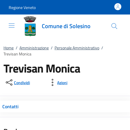
Vai al contenuto
accedi al menu
footer.enter
Regione Veneto
Comune di Solesino
Home
/
Amministrazione
/
Personale Amministrativo
/
Trevisan Monica
Trevisan Monica
Condividi
Azioni
Contatti