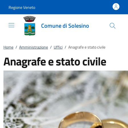
Vai al contenuto
accedi al menu
footer.enter
Regione Veneto
Comune di Solesino
Home
/
Amministrazione
/
Uffici
/
Anagrafe e stato civile
Anagrafe e stato civile