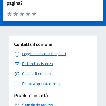
pagina?
Valuta da 1 a 5 stelle la pagina
Domanda
Valuta 1 stelle su 5
Valuta 2 stelle su 5
Valuta 3 stelle su 5
Valuta 4 stelle su 5
Valuta 5 stelle su 5
Contatta il comune
Leggi le domande frequenti
Richiedi assistenza
Chiama il numero
Prenota appuntamento
Problemi in Città
Segnala disservizio