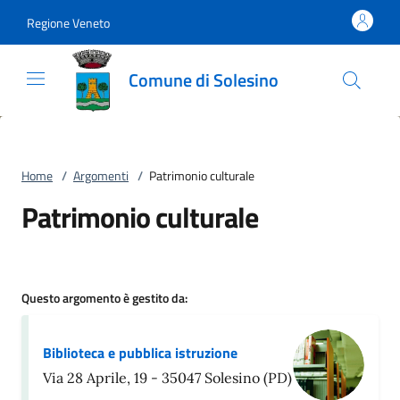
Vai al contenuto
accedi al menu
footer.enter
Regione Veneto
Comune di Solesino
Home
/
Argomenti
/
Patrimonio culturale
Patrimonio culturale
Questo argomento è gestito da:
Biblioteca e pubblica istruzione
Via 28 Aprile, 19 - 35047 Solesino (PD)