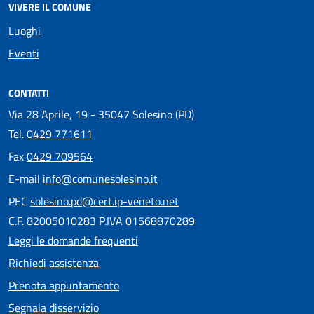
VIVERE IL COMUNE
Luoghi
Eventi
CONTATTI
Via 28 Aprile, 19 - 35047 Solesino (PD)
Tel.
0429 771611
Fax
0429 709564
E-mail
info@comunesolesino.it
PEC
solesino.pd@cert.ip-veneto.net
C.F. 82005010283 P.IVA 01568870289
Leggi le domande frequenti
Richiedi assistenza
Prenota appuntamento
Segnala disservizio