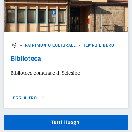
-
PATRIMONIO CULTURALE
-
TEMPO LIBERO
Biblioteca
Biblioteca comunale di Solesino
LEGGI ALTRO
}
Tutti i luoghi